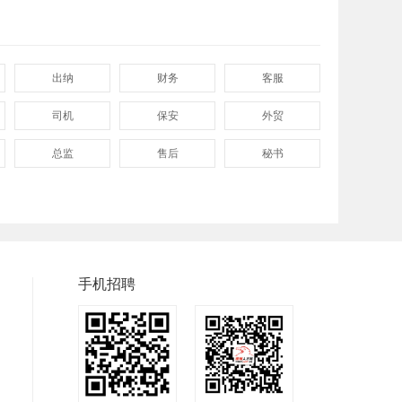
出纳
财务
客服
司机
保安
外贸
总监
售后
秘书
程序
拓展
电工
普工
兼职
快递
快递分拣员
装配工
煮饭工
手机招聘
洗碗工
搬运工
厨师
钣金工
学徒工
车位工
镗工
抛光工
空调工