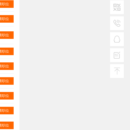
请职位
请职位
二维码1
服务
请职位
热线
在线
请职位
客服
请职位
投诉
建议
请职位
返回
顶部
请职位
请职位
请职位