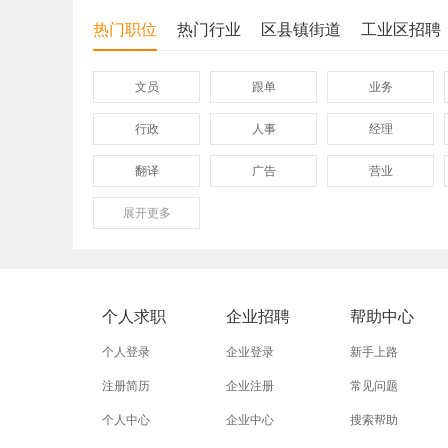
热门职位
热门行业
区县镇街道
工业区招聘
文员
跟单
业务
行政
人事
经理
翻译
广告
营业
展开
保险
更多
模具
软件
外贸业务员
业务员
设计师
淘宝美工
淘宝运营
淘宝客服
个人求职
企业招聘
帮助中心
普通工人
清洁工
保洁员
个人登录
企业登录
新手上路
促销员
导购员
操作工
注册简历
企业注册
常见问题
个人中心
企业中心
搜索帮助
熨烫工
裁剪工
锣工