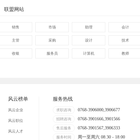
联盟网站
销售
市场
助理
会计
主管
采购
设计
技术
收银
服务员
计算机
教师
管理
顾问
促销
网页
技术员
营业员
暑假工
事业单位
网店
临时工
包装工
冲压工
风云榜单
服务热线
缝纫工
收银员
快递员
送餐员
0768-3906000,3906677
风云企业
求职咨询
0768-3901666,3901566
晒版工
钳工
招聘咨询
叉车工
修理工
风云职位
0768-3901567,3906333
售后服务
风云人才
装修工
铆焊工
车衣工
喷洒工
周一至周六 08:30 - 18:00
服务时间