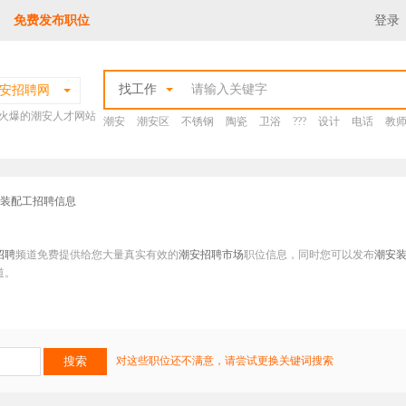
免费发布职位
登录
找工作
安招聘网
火爆的潮安人才网站
潮安
潮安区
不锈钢
陶瓷
卫浴
???
设计
电话
教
安装配工招聘信息
招聘
频道免费提供给您大量真实有效的
潮安招聘市场
职位信息，同时您可以发布
潮安
道。
对这些职位还不满意，请尝试更换关键词搜索