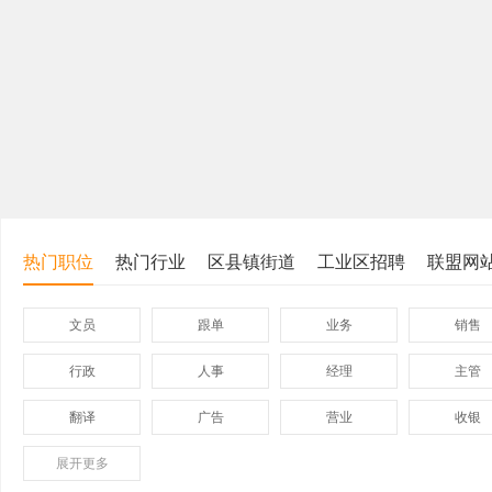
热门职位
热门行业
区县镇街道
工业区招聘
联盟网
文员
跟单
业务
销售
行政
人事
经理
主管
翻译
广告
营业
收银
展开
保险
更多
模具
软件
管理