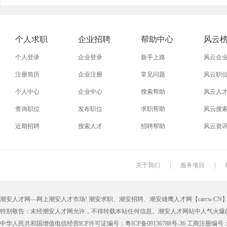
外贸业务员
业务员
设计师
技术员
淘宝美工
淘宝运营
淘宝客服
网店
个人求职
企业招聘
帮助中心
风云
普通工人
清洁工
保洁员
缝纫工
个人登录
企业登录
新手上路
风云企
促销员
导购员
操作工
晒版工
注册简历
企业注册
常见问题
风云职
个人中心
企业中心
搜索帮助
风云人
熨烫工
裁剪工
锣工
装修工
查询职位
发布职位
求职帮助
风云搜
电梯工
水工
机修工
数控车
近期招聘
搜索人才
招聘帮助
风云资
印刷技工
车工
木工
冲床
丝印工
油漆工
喷漆工
锅炉工
关于我们
|
服务项目
|
保姆
钟点工
小时工
家政
潮安人才网—网上潮安人才市场! 潮安求职、潮安招聘、潮安雄鹰人才网【carcw.CN】版
仓管员
仓库管理员
线切割
铸造工
特别敬告：未经潮安人才网允许，不得转载本站任何信息。潮安人才网站中人气火爆
理货员
防损员
模具工
注塑工
中华人民共和国增值电信经营ICP许可证编号：粤ICP备09136788号-36 工商注册编号：4405