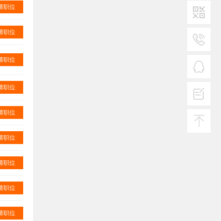
请职位
请职位
二维码1
服务
请职位
热线
在线
请职位
客服
请职位
投诉
建议
请职位
返回
顶部
请职位
请职位
请职位