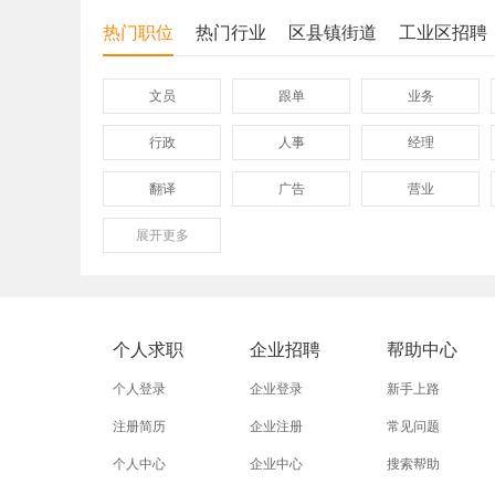
热门职位
热门行业
区县镇街道
工业区招聘
文员
跟单
业务
行政
人事
经理
翻译
广告
营业
展开
保险
更多
模具
软件
外贸业务员
业务员
设计师
淘宝美工
淘宝运营
淘宝客服
个人求职
企业招聘
帮助中心
普通工人
清洁工
保洁员
个人登录
企业登录
新手上路
促销员
导购员
操作工
注册简历
企业注册
常见问题
个人中心
企业中心
搜索帮助
熨烫工
裁剪工
锣工