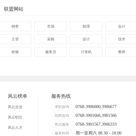
联盟网站
销售
市场
助理
会计
主管
采购
设计
技术
收银
服务员
计算机
教师
管理
顾问
促销
网页
技术员
营业员
暑假工
事业单位
网店
临时工
包装工
冲压工
风云榜单
服务热线
缝纫工
收银员
快递员
送餐员
0768-3906000,3906677
风云企业
求职咨询
0768-3901666,3901566
晒版工
钳工
招聘咨询
叉车工
修理工
风云职位
0768-3901567,3906333
售后服务
风云人才
装修工
铆焊工
车衣工
喷洒工
周一至周六 08:30 - 18:00
服务时间