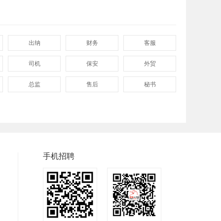
出纳
财务
客服
司机
保安
外贸
总监
售后
秘书
程序
拓展
电工
普工
兼职
快递
快递分拣员
装配工
煮饭工
手机招聘
洗碗工
搬运工
厨师
钣金工
学徒工
车位工
镗工
抛光工
空调工