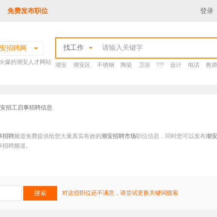
免费发布职位
登录
找工作
安招聘网
火爆的潮安人才网站
潮安
潮安区
不锈钢
陶瓷
卫浴
???
设计
电话
教
潮安招工启事招聘信息
事招聘
频道免费提供给您大量真实有效的
潮安招聘市场
职位信息，同时您可以发布
潮
事招聘频道。
对这些职位还不满意，请尝试更换关键词搜索