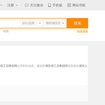
注册
|
关注微信
手机版
网站导航
师
销售
高级搜索
安招工启事招聘
公司职位信息。最好的
潮安招工启事招聘
信息就在
潮安人