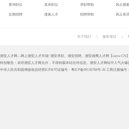
查询职位
发布职位
求职帮助
风云搜
电梯工
水工
机修工
数控车
近期招聘
搜索人才
招聘帮助
风云资
印刷技工
车工
木工
冲床
丝印工
油漆工
喷漆工
锅炉工
关于我们
|
服务项目
|
保姆
钟点工
小时工
家政
潮安人才网—网上潮安人才市场! 潮安求职、潮安招聘、潮安雄鹰人才网【carcw.CN】版
仓管员
仓库管理员
线切割
铸造工
特别敬告：未经潮安人才网允许，不得转载本站任何信息。潮安人才网站中人气火爆
理货员
防损员
模具工
注塑工
中华人民共和国增值电信经营ICP许可证编号：粤ICP备09136788号-36 工商注册编号：4405
邮政快递
EMS快递
京东快递
德邦物
附近找工作
招工启事
本地
找工作包
近期
今日
今天
哪里
煮饭阿姨
家教园
人力资源
五险一
最新最急
30元一小时
300元一天
200元一