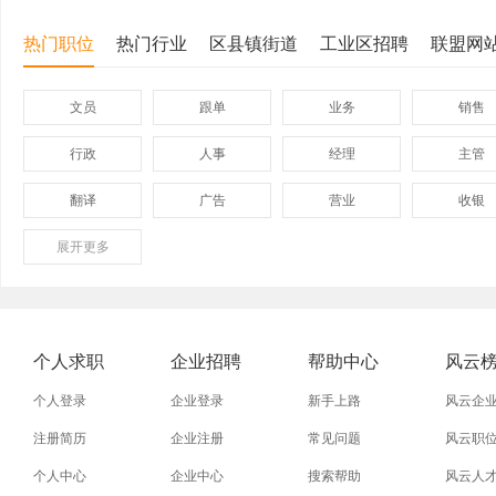
热门职位
热门行业
区县镇街道
工业区招聘
联盟网
文员
跟单
业务
销售
行政
人事
经理
主管
翻译
广告
营业
收银
展开
保险
更多
模具
软件
管理
外贸业务员
业务员
设计师
技术员
淘宝美工
淘宝运营
淘宝客服
网店
个人求职
企业招聘
帮助中心
风云
普通工人
清洁工
保洁员
缝纫工
个人登录
企业登录
新手上路
风云企
促销员
导购员
操作工
晒版工
注册简历
企业注册
常见问题
风云职
个人中心
企业中心
搜索帮助
风云人
熨烫工
裁剪工
锣工
装修工