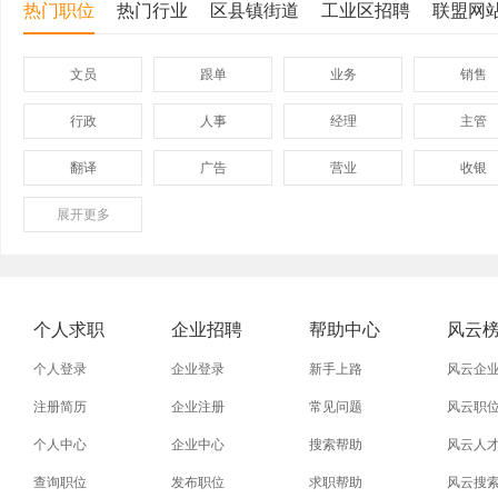
热门职位
热门行业
区县镇街道
工业区招聘
联盟网
文员
跟单
业务
销售
行政
人事
经理
主管
翻译
广告
营业
收银
展开
保险
更多
模具
软件
管理
外贸业务员
业务员
设计师
技术员
淘宝美工
淘宝运营
淘宝客服
网店
个人求职
企业招聘
帮助中心
风云
普通工人
清洁工
保洁员
缝纫工
个人登录
企业登录
新手上路
风云企
促销员
导购员
操作工
晒版工
注册简历
企业注册
常见问题
风云职
个人中心
企业中心
搜索帮助
风云人
熨烫工
裁剪工
锣工
装修工
查询职位
发布职位
求职帮助
风云搜
电梯工
水工
机修工
数控车