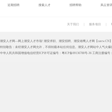
近期招聘
搜索人才
招聘帮助
风云资
印刷技工
车工
木工
冲床
丝印工
油漆工
喷漆工
锅炉工
关于我们
|
服务项目
|
保姆
钟点工
小时工
家政
潮安人才网—网上潮安人才市场! 潮安求职、潮安招聘、潮安雄鹰人才网【carcw.CN】版
仓管员
仓库管理员
线切割
铸造工
特别敬告：未经潮安人才网允许，不得转载本站任何信息。潮安人才网站中人气火爆
理货员
防损员
模具工
注塑工
中华人民共和国增值电信经营ICP许可证编号：粤ICP备09136788号-36 工商注册编号：4405
邮政快递
EMS快递
京东快递
德邦物
附近找工作
招工启事
本地
找工作包
近期
今日
今天
哪里
煮饭阿姨
家教园
人力资源
五险一
最新最急
30元一小时
300元一天
200元一