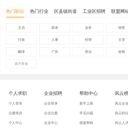
热门职位
热门行业
区县镇街道
工业区招聘
联盟网
文员
跟单
业务
销售
行政
人事
经理
主管
翻译
广告
营业
收银
展开
保险
更多
模具
软件
管理
外贸业务员
业务员
设计师
技术员
淘宝美工
淘宝运营
淘宝客服
网店
个人求职
企业招聘
帮助中心
风云
普通工人
清洁工
保洁员
缝纫工
个人登录
企业登录
新手上路
风云企
促销员
导购员
操作工
晒版工
注册简历
企业注册
常见问题
风云职
个人中心
企业中心
搜索帮助
风云人
熨烫工
裁剪工
锣工
装修工