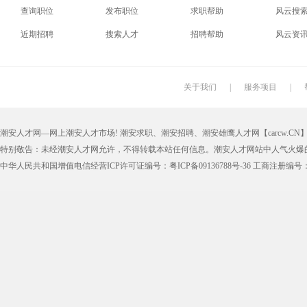
查询职位
发布职位
求职帮助
风云搜
电梯工
水工
机修工
数控车
近期招聘
搜索人才
招聘帮助
风云资
印刷技工
车工
木工
冲床
丝印工
油漆工
喷漆工
锅炉工
关于我们
|
服务项目
|
保姆
钟点工
小时工
家政
潮安人才网—网上潮安人才市场! 潮安求职、潮安招聘、潮安雄鹰人才网【carcw.CN】版
仓管员
仓库管理员
线切割
铸造工
特别敬告：未经潮安人才网允许，不得转载本站任何信息。潮安人才网站中人气火爆
理货员
防损员
模具工
注塑工
中华人民共和国增值电信经营ICP许可证编号：粤ICP备09136788号-36 工商注册编号：4405
邮政快递
EMS快递
京东快递
德邦物
附近找工作
招工启事
本地
找工作包
近期
今日
今天
哪里
煮饭阿姨
家教园
人力资源
五险一
最新最急
30元一小时
300元一天
200元一