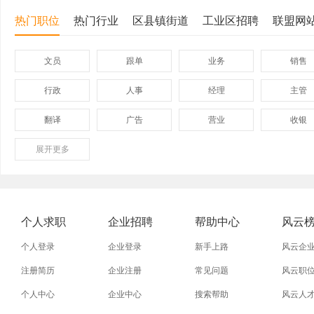
热门职位
热门行业
区县镇街道
工业区招聘
联盟网
文员
跟单
业务
销售
行政
人事
经理
主管
翻译
广告
营业
收银
展开
保险
更多
模具
软件
管理
外贸业务员
业务员
设计师
技术员
淘宝美工
淘宝运营
淘宝客服
网店
个人求职
企业招聘
帮助中心
风云
普通工人
清洁工
保洁员
缝纫工
个人登录
企业登录
新手上路
风云企
促销员
导购员
操作工
晒版工
注册简历
企业注册
常见问题
风云职
个人中心
企业中心
搜索帮助
风云人
熨烫工
裁剪工
锣工
装修工