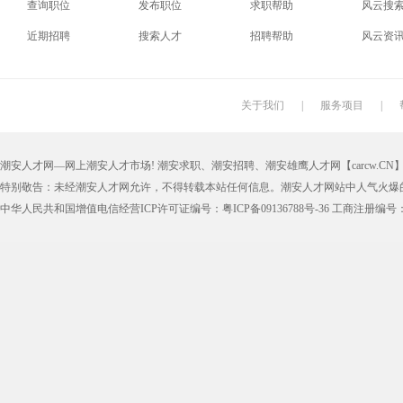
查询职位
发布职位
求职帮助
风云搜
电梯工
水工
机修工
数控车
近期招聘
搜索人才
招聘帮助
风云资
印刷技工
车工
木工
冲床
丝印工
油漆工
喷漆工
锅炉工
关于我们
|
服务项目
|
保姆
钟点工
小时工
家政
潮安人才网—网上潮安人才市场! 潮安求职、潮安招聘、潮安雄鹰人才网【carcw.CN】版
仓管员
仓库管理员
线切割
铸造工
特别敬告：未经潮安人才网允许，不得转载本站任何信息。潮安人才网站中人气火爆
理货员
防损员
模具工
注塑工
中华人民共和国增值电信经营ICP许可证编号：粤ICP备09136788号-36 工商注册编号：4405
邮政快递
EMS快递
京东快递
德邦物
附近找工作
招工启事
本地
找工作包
近期
今日
今天
哪里
煮饭阿姨
家教园
人力资源
五险一
最新最急
30元一小时
300元一天
200元一