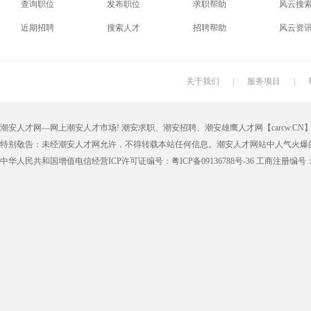
查询职位
发布职位
求职帮助
风云搜
电梯工
水工
机修工
数控车
近期招聘
搜索人才
招聘帮助
风云资
印刷技工
车工
木工
冲床
丝印工
油漆工
喷漆工
锅炉工
关于我们
|
服务项目
|
保姆
钟点工
小时工
家政
潮安人才网—网上潮安人才市场! 潮安求职、潮安招聘、潮安雄鹰人才网【carcw.CN】版
仓管员
仓库管理员
线切割
铸造工
特别敬告：未经潮安人才网允许，不得转载本站任何信息。潮安人才网站中人气火爆
理货员
防损员
模具工
注塑工
中华人民共和国增值电信经营ICP许可证编号：粤ICP备09136788号-36 工商注册编号：4405
邮政快递
EMS快递
京东快递
德邦物
附近找工作
招工启事
本地
找工作包
近期
今日
今天
哪里
煮饭阿姨
家教园
人力资源
五险一
最新最急
30元一小时
300元一天
200元一