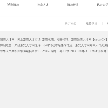
近期招聘
搜索人才
招聘帮助
风云资
印刷技工
车工
木工
冲床
丝印工
油漆工
喷漆工
锅炉工
关于我们
|
服务项目
|
保姆
钟点工
小时工
家政
潮安人才网—网上潮安人才市场! 潮安求职、潮安招聘、潮安雄鹰人才网【carcw.CN】版
仓管员
仓库管理员
线切割
铸造工
特别敬告：未经潮安人才网允许，不得转载本站任何信息。潮安人才网站中人气火爆
理货员
防损员
模具工
注塑工
中华人民共和国增值电信经营ICP许可证编号：粤ICP备09136788号-36 工商注册编号：4405
邮政快递
EMS快递
京东快递
德邦物
附近找工作
招工启事
本地
找工作包
近期
今日
今天
哪里
煮饭阿姨
家教园
人力资源
五险一
最新最急
30元一小时
300元一天
200元一