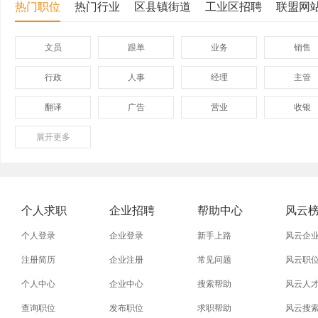
热门职位
热门行业
区县镇街道
工业区招聘
联盟网
文员
跟单
业务
销售
行政
人事
经理
主管
翻译
广告
营业
收银
展开
保险
更多
模具
软件
管理
外贸业务员
业务员
设计师
技术员
淘宝美工
淘宝运营
淘宝客服
网店
个人求职
企业招聘
帮助中心
风云
普通工人
清洁工
保洁员
缝纫工
个人登录
企业登录
新手上路
风云企
促销员
导购员
操作工
晒版工
注册简历
企业注册
常见问题
风云职
个人中心
企业中心
搜索帮助
风云人
熨烫工
裁剪工
锣工
装修工
查询职位
发布职位
求职帮助
风云搜
电梯工
水工
机修工
数控车