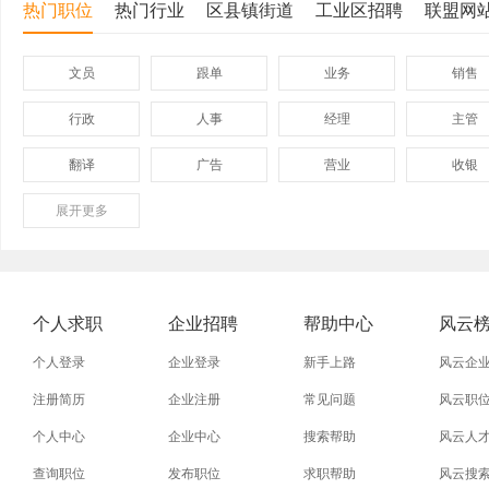
热门职位
热门行业
区县镇街道
工业区招聘
联盟网
文员
跟单
业务
销售
行政
人事
经理
主管
翻译
广告
营业
收银
展开
保险
更多
模具
软件
管理
外贸业务员
业务员
设计师
技术员
淘宝美工
淘宝运营
淘宝客服
网店
个人求职
企业招聘
帮助中心
风云
普通工人
清洁工
保洁员
缝纫工
个人登录
企业登录
新手上路
风云企
促销员
导购员
操作工
晒版工
注册简历
企业注册
常见问题
风云职
个人中心
企业中心
搜索帮助
风云人
熨烫工
裁剪工
锣工
装修工
查询职位
发布职位
求职帮助
风云搜
电梯工
水工
机修工
数控车