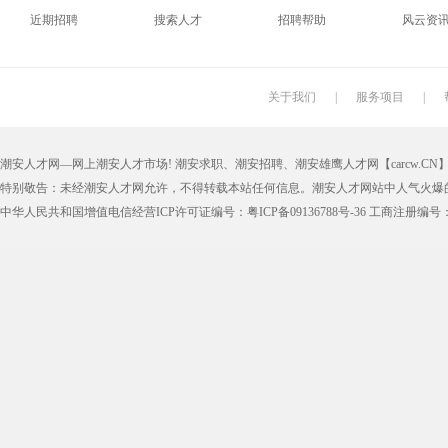
近期招聘
搜索人才
招聘帮助
风云资
印刷技工
车工
木工
冲床
丝印工
油漆工
喷漆工
锅炉工
关于我们
|
服务项目
|
保姆
钟点工
小时工
家政
潮安人才网—网上潮安人才市场! 潮安求职、潮安招聘、潮安雄鹰人才网【carcw.CN】版
仓管员
仓库管理员
线切割
铸造工
特别敬告：未经潮安人才网允许，不得转载本站任何信息。潮安人才网站中人气火爆
理货员
防损员
模具工
注塑工
中华人民共和国增值电信经营ICP许可证编号：粤ICP备09136788号-36 工商注册编号：4405
邮政快递
EMS快递
京东快递
德邦物
附近找工作
招工启事
本地
找工作包
近期
今日
今天
哪里
煮饭阿姨
家教园
人力资源
五险一
最新最急
30元一小时
300元一天
200元一