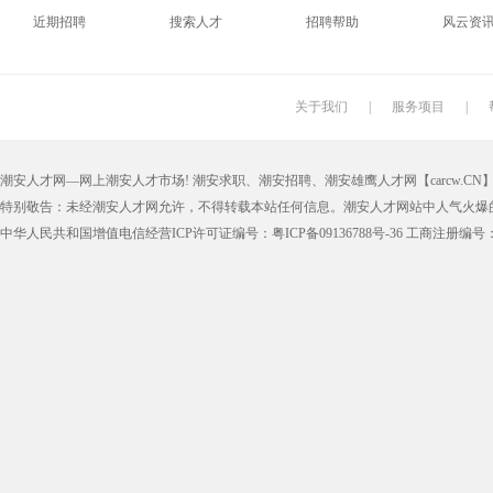
近期招聘
搜索人才
招聘帮助
风云资
印刷技工
车工
木工
冲床
丝印工
油漆工
喷漆工
锅炉工
关于我们
|
服务项目
|
保姆
钟点工
小时工
家政
潮安人才网—网上潮安人才市场! 潮安求职、潮安招聘、潮安雄鹰人才网【carcw.CN】版
仓管员
仓库管理员
线切割
铸造工
特别敬告：未经潮安人才网允许，不得转载本站任何信息。潮安人才网站中人气火爆
理货员
防损员
模具工
注塑工
中华人民共和国增值电信经营ICP许可证编号：粤ICP备09136788号-36 工商注册编号：4405
邮政快递
EMS快递
京东快递
德邦物
附近找工作
招工启事
本地
找工作包
近期
今日
今天
哪里
煮饭阿姨
家教园
人力资源
五险一
最新最急
30元一小时
300元一天
200元一