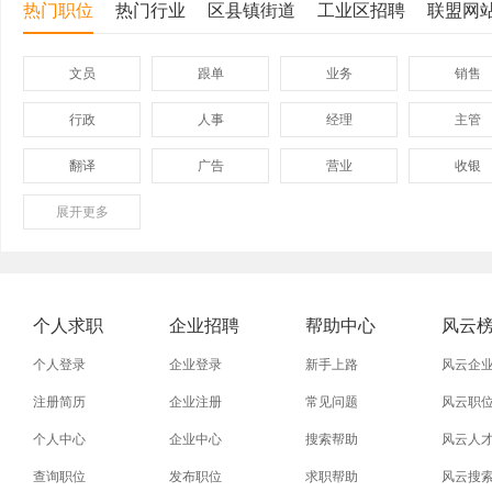
热门职位
热门行业
区县镇街道
工业区招聘
联盟网
文员
跟单
业务
销售
行政
人事
经理
主管
翻译
广告
营业
收银
展开
保险
更多
模具
软件
管理
外贸业务员
业务员
设计师
技术员
淘宝美工
淘宝运营
淘宝客服
网店
个人求职
企业招聘
帮助中心
风云
普通工人
清洁工
保洁员
缝纫工
个人登录
企业登录
新手上路
风云企
促销员
导购员
操作工
晒版工
注册简历
企业注册
常见问题
风云职
个人中心
企业中心
搜索帮助
风云人
熨烫工
裁剪工
锣工
装修工
查询职位
发布职位
求职帮助
风云搜
电梯工
水工
机修工
数控车