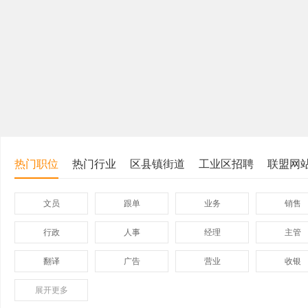
热门职位
热门行业
区县镇街道
工业区招聘
联盟网
文员
跟单
业务
销售
行政
人事
经理
主管
翻译
广告
营业
收银
展开
保险
更多
模具
软件
管理