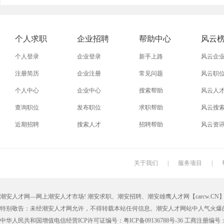
外贸业务员
业务员
设计师
技术员
淘宝美工
淘宝运营
淘宝客服
网店
个人求职
企业招聘
帮助中心
风云
普通工人
清洁工
保洁员
缝纫工
个人登录
企业登录
新手上路
风云企
促销员
导购员
操作工
晒版工
注册简历
企业注册
常见问题
风云职
个人中心
企业中心
搜索帮助
风云人
熨烫工
裁剪工
锣工
装修工
查询职位
发布职位
求职帮助
风云搜
电梯工
水工
机修工
数控车
近期招聘
搜索人才
招聘帮助
风云资
印刷技工
车工
木工
冲床
丝印工
油漆工
喷漆工
锅炉工
关于我们
|
服务项目
|
保姆
钟点工
小时工
家政
潮安人才网—网上潮安人才市场! 潮安求职、潮安招聘、潮安雄鹰人才网【carcw.CN】版
仓管员
仓库管理员
线切割
铸造工
特别敬告：未经潮安人才网允许，不得转载本站任何信息。潮安人才网站中人气火爆
理货员
防损员
模具工
注塑工
中华人民共和国增值电信经营ICP许可证编号：粤ICP备09136788号-36 工商注册编号：4405