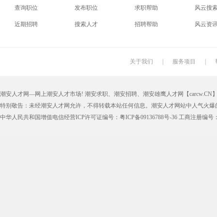
查询职位
发布职位
求职帮助
风云搜
电梯工
水工
机修工
数控车
近期招聘
搜索人才
招聘帮助
风云资
印刷技工
车工
木工
冲床
丝印工
油漆工
喷漆工
锅炉工
关于我们
|
服务项目
|
保姆
钟点工
小时工
家政
潮安人才网—网上潮安人才市场! 潮安求职、潮安招聘、潮安雄鹰人才网【carcw.CN】版
仓管员
仓库管理员
线切割
铸造工
特别敬告：未经潮安人才网允许，不得转载本站任何信息。潮安人才网站中人气火爆
理货员
防损员
模具工
注塑工
中华人民共和国增值电信经营ICP许可证编号：粤ICP备09136788号-36 工商注册编号：4405
邮政快递
EMS快递
京东快递
德邦物
附近找工作
招工启事
本地
找工作包
近期
今日
今天
哪里
煮饭阿姨
家教园
人力资源
五险一
最新最急
30元一小时
300元一天
200元一