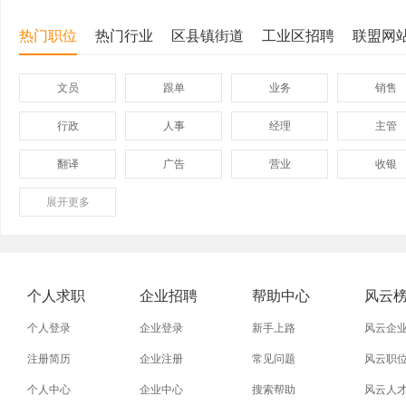
热门职位
热门行业
区县镇街道
工业区招聘
联盟网
文员
跟单
业务
销售
行政
人事
经理
主管
翻译
广告
营业
收银
展开
保险
更多
模具
软件
管理
外贸业务员
业务员
设计师
技术员
淘宝美工
淘宝运营
淘宝客服
网店
个人求职
企业招聘
帮助中心
风云
普通工人
清洁工
保洁员
缝纫工
个人登录
企业登录
新手上路
风云企
促销员
导购员
操作工
晒版工
注册简历
企业注册
常见问题
风云职
个人中心
企业中心
搜索帮助
风云人
熨烫工
裁剪工
锣工
装修工