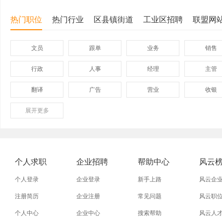
热门职位
热门行业
区县镇街道
工业区招聘
联盟网
文员
跟单
业务
销售
行政
人事
经理
主管
翻译
广告
营业
收银
展开
保险
更多
模具
软件
管理
外贸业务员
业务员
设计师
技术员
淘宝美工
淘宝运营
淘宝客服
网店
个人求职
企业招聘
帮助中心
风云
普通工人
清洁工
保洁员
缝纫工
个人登录
企业登录
新手上路
风云企
促销员
导购员
操作工
晒版工
注册简历
企业注册
常见问题
风云职
个人中心
企业中心
搜索帮助
风云人
熨烫工
裁剪工
锣工
装修工