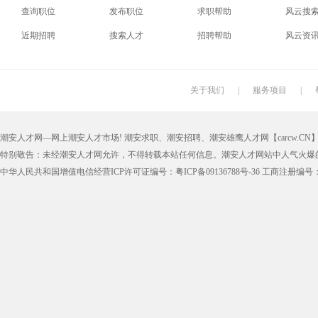
查询职位
发布职位
求职帮助
风云搜
电梯工
水工
机修工
数控车
近期招聘
搜索人才
招聘帮助
风云资
印刷技工
车工
木工
冲床
丝印工
油漆工
喷漆工
锅炉工
关于我们
|
服务项目
|
保姆
钟点工
小时工
家政
潮安人才网—网上潮安人才市场! 潮安求职、潮安招聘、潮安雄鹰人才网【carcw.CN】版
仓管员
仓库管理员
线切割
铸造工
特别敬告：未经潮安人才网允许，不得转载本站任何信息。潮安人才网站中人气火爆
理货员
防损员
模具工
注塑工
中华人民共和国增值电信经营ICP许可证编号：粤ICP备09136788号-36 工商注册编号：4405
邮政快递
EMS快递
京东快递
德邦物
附近找工作
招工启事
本地
找工作包
近期
今日
今天
哪里
煮饭阿姨
家教园
人力资源
五险一
最新最急
30元一小时
300元一天
200元一