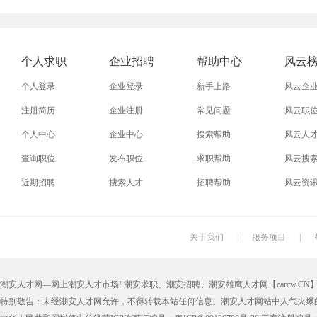
个人求职
企业招聘
帮助中心
风云
个人登录
企业登录
新手上路
风云企
注册简历
企业注册
常见问题
风云职
个人中心
企业中心
搜索帮助
风云人
查询职位
发布职位
求职帮助
风云搜
近期招聘
搜索人才
招聘帮助
风云资
关于我们
|
服务项目
|
潮安人才网—网上潮安人才市场! 潮安求职、潮安招聘、潮安雄鹰人才网【carcw.CN】版
特别敬告：未经潮安人才网允许，不得转载本站任何信息。潮安人才网站中人气火爆