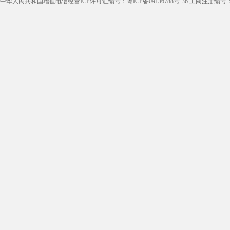
中华人民共和国增值电信经营ICP许可证编号：粤ICP备09136788号-36 工商注册编号：4405