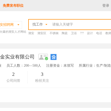
免费发布职位
登录
找工作
安招聘网
火爆的潮安人才网站
潮安
潮安区
不锈钢
陶瓷
卫浴
???
设计
电话
教
五金实业有限公司
业
员工人数：200—500人
注册资金：未填写
所属行业：生产/制
2
3
公司问答
粉丝关注