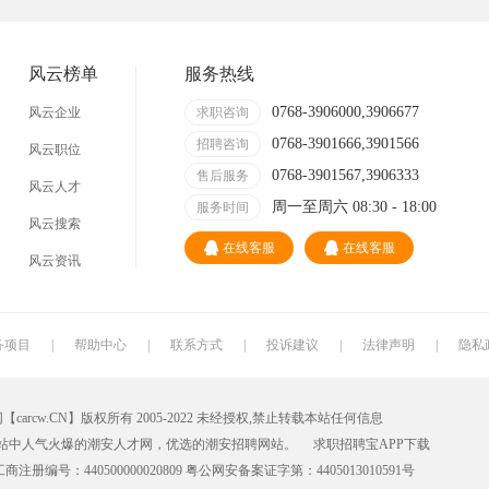
技术员
营业员
暑假工
事业单位
网店
临时工
包装工
冲压工
风云榜单
服务热线
缝纫工
收银员
快递员
送餐员
0768-3906000,3906677
风云企业
求职咨询
0768-3901666,3901566
晒版工
钳工
招聘咨询
叉车工
修理工
风云职位
0768-3901567,3906333
售后服务
风云人才
装修工
铆焊工
车衣工
喷洒工
周一至周六 08:30 - 18:00
服务时间
风云搜索
数控车床
磨工
铣工
领班
在线客服
在线客服
风云资讯
冲床
磨床工
管道工
氩弧焊
锅炉工
制冷工
机电维修工
电器维修工
务项目
|
帮助中心
|
联系方式
|
投诉建议
|
法律声明
|
隐私
家政
质检员
检验员
建筑工人
cw.CN】版权所有 2005-2022 未经授权,禁止转载本站任何信息
铸造工
跟车送货员
组长
火花机师傅
网站中人气火爆的潮安人才网，优选的潮安招聘网站。
求职招聘宝APP下载
注塑工
顺丰快递
韵达快递
圆通快递
商注册编号：440500000020809 粤公网安备案证字第：4405013010591号