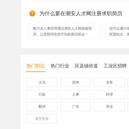
为什么要在潮安人才网注册求职简历
数万名人事经理通过潮安人才网搜索简
您可以通行
历，让您获得意想不到的面试机会！
联盟站点，
热门职位
热门行业
区县镇街道
工业区招聘
文员
跟单
业务
行政
人事
经理
翻译
广告
营业
展开
保险
更多
模具
软件