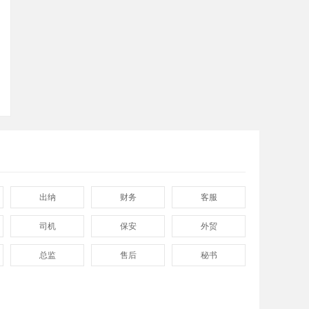
顶部
出纳
财务
客服
司机
保安
外贸
总监
售后
秘书
程序
拓展
电工