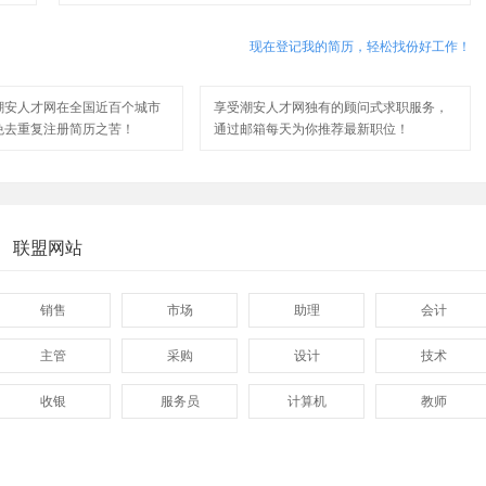
现在登记我的简历，轻松找份好工作！
潮安人才网在全国近百个城市
享受潮安人才网独有的顾问式求职服务，
免去重复注册简历之苦！
通过邮箱每天为你推荐最新职位！
联盟网站
销售
市场
助理
会计
主管
采购
设计
技术
收银
服务员
计算机
教师
管理
顾问
促销
网页