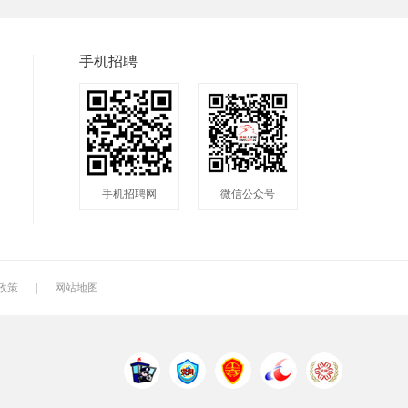
普工
兼职
快递
快递分拣员
装配工
煮饭工
手机招聘
洗碗工
搬运工
厨师
钣金工
学徒工
车位工
镗工
抛光工
空调工
手机招聘网
微信公众号
钻工
铆工
工人
电焊工
生产工
样板工
月嫂
催乳师
育儿嫂
政策
|
网站地图
QC
质检
仓管
电火花师傅
漆工
收货员
中通快递
申通快递
百世快递