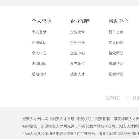
外贸业务员
业务员
设计师
淘宝美工
淘宝运营
淘宝客服
个人求职
企业招聘
帮助中心
普通工人
清洁工
保洁员
个人登录
企业登录
新手上路
促销员
导购员
操作工
注册简历
企业注册
常见问题
个人中心
企业中心
搜索帮助
熨烫工
裁剪工
锣工
查询职位
发布职位
求职帮助
电梯工
水工
机修工
近期招聘
搜索人才
招聘帮助
印刷技工
车工
木工
丝印工
油漆工
喷漆工
关于我们
|
服
保姆
钟点工
小时工
潮安人才网—网上潮安人才市场! 潮安求职、潮安招聘、潮安雄鹰人才网【car
仓管员
仓库管理员
线切割
特别敬告：未经潮安人才网允许，不得转载本站任何信息。潮安人才
理货员
防损员
模具工
中华人民共和国增值电信经营ICP许可证编号：
粤ICP备09136788号-36
工