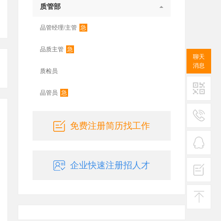
质管部
急
品管经理/主管
急
品质主管
聊天
消息
质检员
急
品管员
二维码
免费注册简历找工作
服务
热线
在线
企业快速注册招人才
客服
投诉
建议
返回